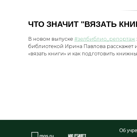
ЧТО ЗНАЧИТ "ВЯЗАТЬ КНИ
В новом выпуске
#зелбиблио_репортаж
библиотекой Ирина Павлова расскажет и 
«вязать книги» и как подготовить книжн
Об учр