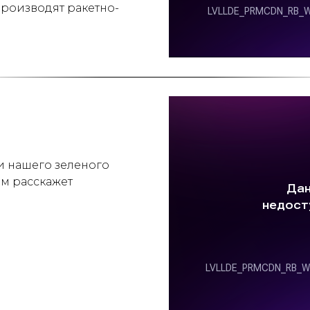
производят ракетно-
и нашего зеленого
ам расскажет