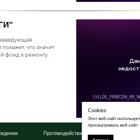
ГИ"
заведующая
покажет, что значит
ый фонд к ремонту.
Cookies
Этот веб-сайт используе
просматривать веб-сайт.
еждении
Противодействие коррупции
П